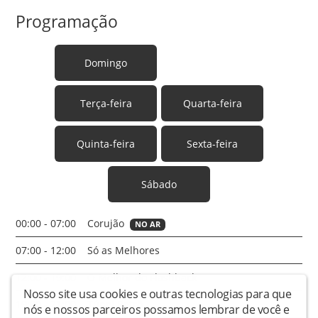
Programação
Domingo
Segunda-feira
Terça-feira
Quarta-feira
Quinta-feira
Sexta-feira
Sábado
00:00 - 07:00
Corujão
NO AR
07:00 - 12:00
Só as Melhores
12:00 - 19:00
O Melhor do Flashback
Nosso site usa cookies e outras tecnologias para que
19:00 - 21:00
Túnel Retrô
nós e nossos parceiros possamos lembrar de você e